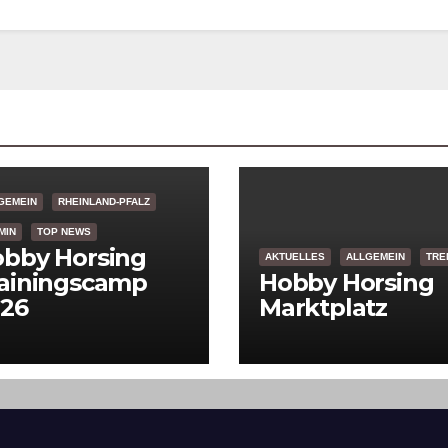
GEMEIN
RHEINLAND-PFALZ
MIN
TOP NEWS
bby Horsing
AKTUELLES
ALLGEMEIN
TRE
ainingscamp
Hobby Horsing
26
Marktplatz