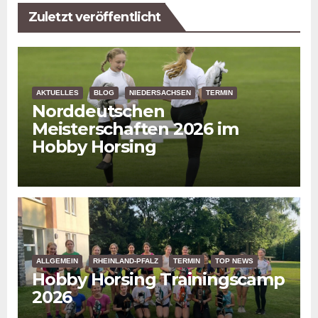
Zuletzt veröffentlicht
AKTUELLES
BLOG
NIEDERSACHSEN
TERMIN
Norddeutschen
Meisterschaften 2026 im
Hobby Horsing
ALLGEMEIN
RHEINLAND-PFALZ
TERMIN
TOP NEWS
Hobby Horsing Trainingscamp
2026